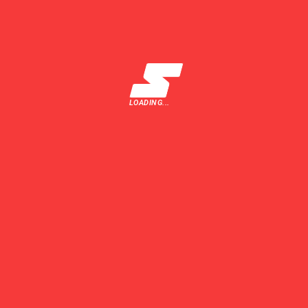
TRIMITE
LOADING...
Ultimele Știri