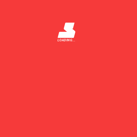
TRIMITE
LOADING...
Ultimele Știri
Cum blochează marii giganți concurența