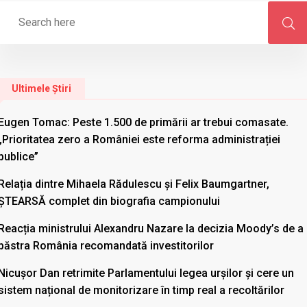
Ultimele Știri
Eugen Tomac: Peste 1.500 de primării ar trebui comasate.
„Prioritatea zero a României este reforma administrației
publice”
Relația dintre Mihaela Rădulescu și Felix Baumgartner,
ȘTEARSĂ complet din biografia campionului
Reacția ministrului Alexandru Nazare la decizia Moody’s de a
păstra România recomandată investitorilor
Nicușor Dan retrimite Parlamentului legea urșilor și cere un
sistem național de monitorizare în timp real a recoltărilor