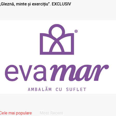
„Gleznă, minte și exercițiu”. EXCLUSIV
Cele mai populare
Most Recent