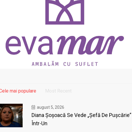
Cele mai populare
Most Recent
august 5, 2026
Diana Șoșoacă Se Vede „șefă De Pușcărie”
Într-Un