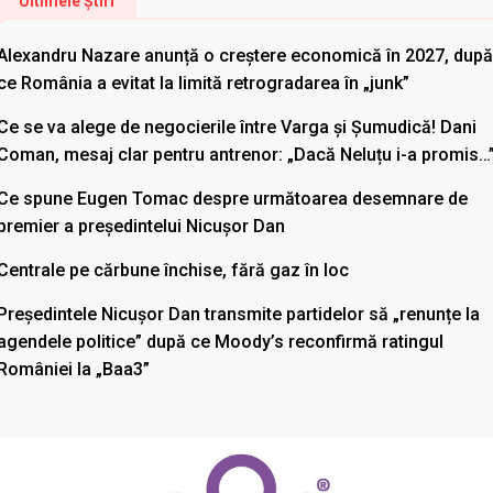
Ultimele Știri
Alexandru Nazare anunță o creștere economică în 2027, după
ce România a evitat la limită retrogradarea în „junk”
Ce se va alege de negocierile între Varga și Șumudică! Dani
Coman, mesaj clar pentru antrenor: „Dacă Neluțu i-a promis…
Ce spune Eugen Tomac despre următoarea desemnare de
premier a președintelui Nicușor Dan
Centrale pe cărbune închise, fără gaz în loc
Președintele Nicușor Dan transmite partidelor să „renunțe la
agendele politice” după ce Moody’s reconfirmă ratingul
României la „Baa3”