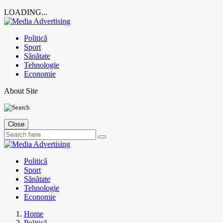
LOADING...
Skip
to
Politică
content
Sport
Sănătate
Tehnologie
Economie
About Site
Close
Politică
Sport
Sănătate
Tehnologie
Economie
Home
Politică