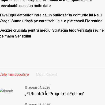
reevaluată: ce spun noile date
Tăvălugul datoriilor intră ca un buldozer în conturile lui Nelu
Varga! Suma uriașă pe care trebuie s-o plătească Fiorentinei
Decizie crucială pentru mediu: Strategia biodiversității revine
pe masa Senatului
Cele mai populare
Most Recent
august 4, 2026
„El Reintră În Programul Echipei”
august 3, 2026