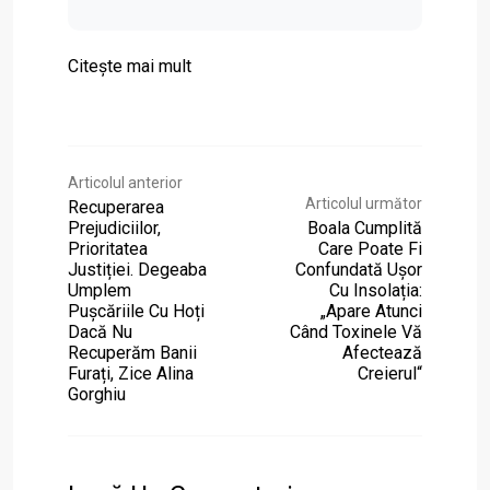
Citeşte mai mult
Articolul anterior
Articolul următor
Recuperarea
Prejudiciilor,
Boala Cumplită
Prioritatea
Care Poate Fi
Justiției. Degeaba
Confundată Ușor
Umplem
Cu Insolația:
Pușcăriile Cu Hoți
„Apare Atunci
Dacă Nu
Când Toxinele Vă
Recuperăm Banii
Afectează
Furați, Zice Alina
Creierul“
Gorghiu