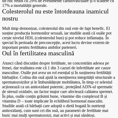
un risc redus cu 29% de evenimente cardiovasculare și o scădere cu
17% a mortalității generale.
Colesterolul nu este întotdeauna inamicul
nostru
Mult timp demonizat, colesterolul din ouă este de fapt benefic. El
susține producția hormonilor sexuali, iar studiile arată că ouăle pot
crește nivelul HDL (colesterolul bun) și pot reduce inflamația. În
special în perioada de preconcepție, acest lucru devine extrem de
important pentru fertilitatea ambilor parteneri.
Oul în fertilitatea masculină
Atunci când discutăm despre fertilitate, ne concentrăm adesea pe
femei, dar realitatea este că 1 din 3 cazuri de infertilitate are cauze
masculine. Ouăle pot avea un rol esențial și în susținerea fertilității
bărbaților. Colina din ouă ajută la menținerea integrității structurale a
spermatozoizilor și le îmbunătățește mobilitatea, în timp ce seleniul
acționează ca un antioxidant puternic, protejând ADN-ul spermatic
de stresul oxidativ, un factor major care afectează calitatea spermei.
În plus, ouăle conțin grăsimi bune, vitamine din complexul B și
vitamina D – toate implicate în echilibrul hormonal masculin.
Studiile arată că bărbații care adoptă o dietă bogată în nutrienți
antioxidanți, cum sunt cei din ouă, au parametri de fertilitate mai
buni: mai mulți spermatozoizi, mai activi și mai sănătoși.