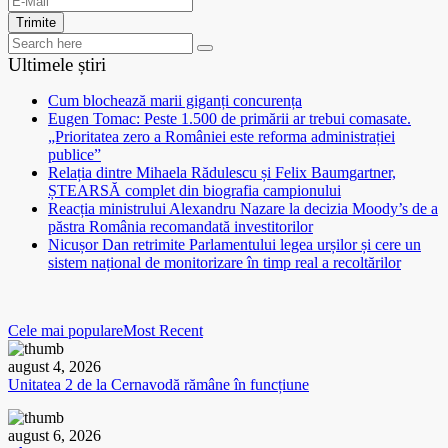
Trimite
Ultimele știri
Cum blochează marii giganți concurența
Eugen Tomac: Peste 1.500 de primării ar trebui comasate.
„Prioritatea zero a României este reforma administrației
publice”
Relația dintre Mihaela Rădulescu și Felix Baumgartner,
ȘTEARSĂ complet din biografia campionului
Reacția ministrului Alexandru Nazare la decizia Moody’s de a
păstra România recomandată investitorilor
Nicușor Dan retrimite Parlamentului legea urșilor și cere un
sistem național de monitorizare în timp real a recoltărilor
Cele mai populare
Most Recent
august 4, 2026
Unitatea 2 de la Cernavodă rămâne în funcțiune
august 6, 2026