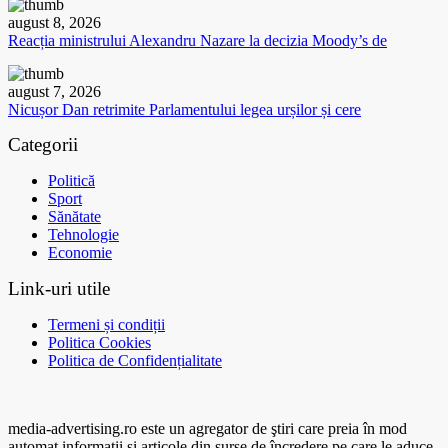
august 8, 2026
Reacția ministrului Alexandru Nazare la decizia Moody’s de
august 7, 2026
Nicușor Dan retrimite Parlamentului legea urșilor și cere
Categorii
Politică
Sport
Sănătate
Tehnologie
Economie
Link-uri utile
Termeni și condiții
Politica Cookies
Politica de Confidențialitate
media-advertising.ro este un agregator de ştiri care preia în mod
automat informaţii şi articole din surse de încredere pe care le aduce