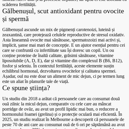
scăderea fertilității.
Gălbenușul, scut antioxidant pentru ovocite
și spermă
Gălbenușul ascunde un mix de pigmenți carotenoizi, luteină și
zeaxantină, care protejează celulele reproductive de stresul oxidativ.
Asta înseamnă ovocite mai sănătoase, spermatozoizi mai activi și,
implicit, șanse mai mari de concepție. E un ajutor esențial pentru cei
care se confruntă cu infertilitate sau își doresc un copil. Un ou
conține proteine de înaltă calitate, grăsimi sănătoase, vitamine
liposolubile (A, D, E), dar și vitamine din complexul B (B6, B12),
fosfor și seleniu. În contextul fertilității, aceste elemente susțin
echilibrul hormonal, dezvoltarea ovocitelor și calitatea spermei.
Așadar, oul nu este doar un aliment de mic dejun, ci pe termen lung
este un aliat în planurile tale de viață.
Ce spune știința?
Un studiu din 2018 a arătat că persoanele care au consumat două
ouă zilnic la micul dejun, comparativ cu cele care au mâncat
porridge de ovăz, au avut un profil lipidic mai bun, o reducere a
hormonului foamei (grelina) și o protecție oculară mai eficientă. În
2025, un studiu realizat în Melbourne a descoperit că persoanele de
peste 70 de ani care au consumat ouă de 6 ori pe săptămână au avut