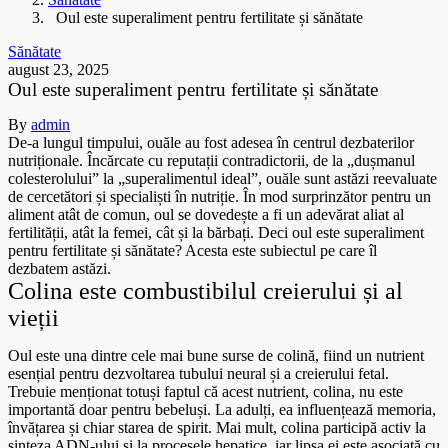
Oul este superaliment pentru fertilitate și sănătate
Sănătate
august 23, 2025
Oul este superaliment pentru fertilitate și sănătate
By
admin
De-a lungul timpului, ouăle au fost adesea în centrul dezbaterilor
nutriționale. Încărcate cu reputații contradictorii, de la „dușmanul
colesterolului” la „superalimentul ideal”, ouăle sunt astăzi reevaluate
de cercetători și specialiști în nutriție. În mod surprinzător pentru un
aliment atât de comun, oul se dovedește a fi un adevărat aliat al
fertilității, atât la femei, cât și la bărbați. Deci oul este superaliment
pentru fertilitate și sănătate? Acesta este subiectul pe care îl
dezbatem astăzi.
Colina este combustibilul creierului și al
vieții
Oul este una dintre cele mai bune surse de colină, fiind un nutrient
esențial pentru dezvoltarea tubului neural și a creierului fetal.
Trebuie menționat totuși faptul că acest nutrient, colina, nu este
importantă doar pentru bebeluși. La adulți, ea influențează memoria,
învățarea și chiar starea de spirit. Mai mult, colina participă activ la
sinteza ADN-ului și la procesele hepatice, iar lipsa ei este asociată cu