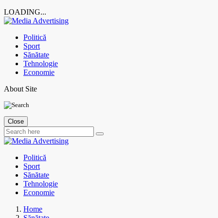
LOADING...
Skip
to
Politică
content
Sport
Sănătate
Tehnologie
Economie
About Site
Close
Politică
Sport
Sănătate
Tehnologie
Economie
Home
Sănătate