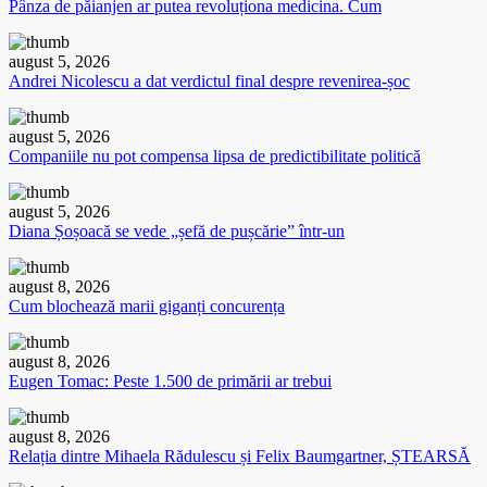
Pânza de păianjen ar putea revoluționa medicina. Cum
august 5, 2026
Andrei Nicolescu a dat verdictul final despre revenirea-șoc
august 5, 2026
Companiile nu pot compensa lipsa de predictibilitate politică
august 5, 2026
Diana Șoșoacă se vede „șefă de pușcărie” într-un
august 8, 2026
Cum blochează marii giganți concurența
august 8, 2026
Eugen Tomac: Peste 1.500 de primării ar trebui
august 8, 2026
Relația dintre Mihaela Rădulescu și Felix Baumgartner, ȘTEARSĂ