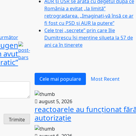
AUR și USR se arată cu degetul după ce
România a evitat „la limită”
retrogradarea. „Imaginaţi-vă însă ce ar
fi fost cu PSD şi AUR la putere”
Cele trei „secrete” prin care Ilie
 următor
Dumitrescu își menține silueta la 57 de
 Eugen
ani ca în tinerețe
 avut
ratic”
Cele mai populare
Most Recent
august 5, 2026
reactoarele au funcționat făr
autorizație
Trimite
august 6, 2026