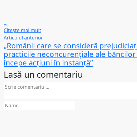
…
Citeşte mai mult
Articolul anterior
„Românii care se consideră prejudiciaț
practicile neconcurențiale ale băncilor
începe acțiuni în instanță”
Lasă un comentariu