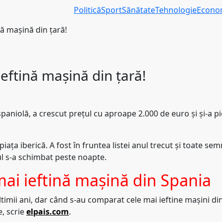
Politică
Sport
Sănătate
Tehnologie
Econo
ă maşină din țară!
eftină maşină din țară!
aniolă, a crescut prețul cu aproape 2.000 de euro și și-a pi
ața iberică. A fost în fruntea listei anul trecut și toate se
tul s-a schimbat peste noapte.
ai ieftină maşină din Spania
imii ani, dar când s-au comparat cele mai ieftine mașini din
, scrie
elpais.com
.