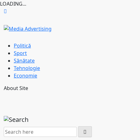
LOADING...
Skip
to
content
Politică
Sport
Sănătate
Tehnologie
Economie
About Site