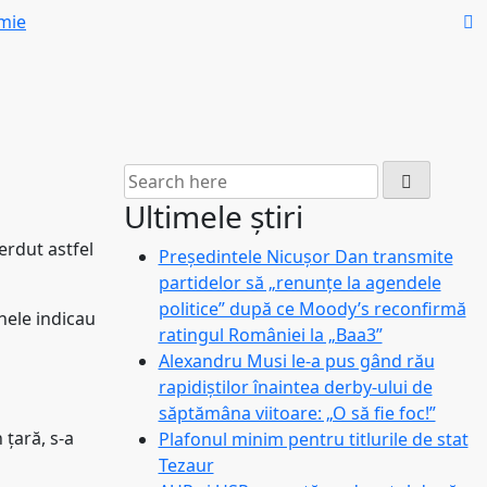
mie
Ultimele știri
erdut astfel
Președintele Nicușor Dan transmite
partidelor să „renunțe la agendele
politice” după ce Moody’s reconfirmă
mnele indicau
ratingul României la „Baa3”
Alexandru Musi le-a pus gând rău
rapidiștilor înaintea derby-ului de
săptămâna viitoare: „O să fie foc!”
 țară, s-a
Plafonul minim pentru titlurile de stat
Tezaur